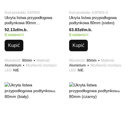
Kod produktu: ASP905
Kod produktu: ASP905-S
Ukryta listwa przypodłogowa
Ukryta listwa przypodłogowa
podtynkowa 80mm
podtynkowa 80mm (srebro)
(niepowlekany)
52.13zł/m.b.
63.83zł/m.b.
В наявності
В наявності
Kupić
Kupić
Wysokość
80mm
Materiał
Wysokość
80mm
Materiał
Aluminium
Możliwość montażu
Aluminium
Możliwość montażu
LED
NIE
LED
NIE