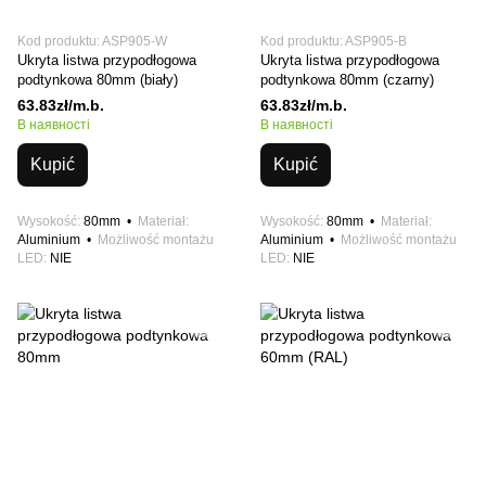
Kod produktu: ASP905-W
Kod produktu: ASP905-B
Ukryta listwa przypodłogowa
Ukryta listwa przypodłogowa
podtynkowa 80mm (biały)
podtynkowa 80mm (czarny)
63.83zł/m.b.
63.83zł/m.b.
В наявності
В наявності
Kupić
Kupić
Wysokość
80mm
Materiał
Wysokość
80mm
Materiał
Aluminium
Możliwość montażu
Aluminium
Możliwość montażu
LED
NIE
LED
NIE