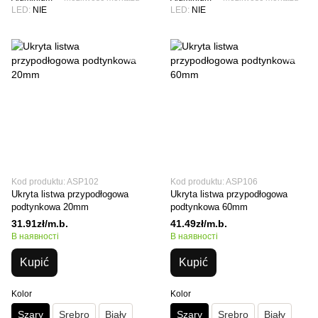
LED
NIE
LED
NIE
Kod produktu: ASP102
Kod produktu: ASP106
Ukryta listwa przypodłogowa
Ukryta listwa przypodłogowa
podtynkowa 20mm
podtynkowa 60mm
31.91zł/m.b.
41.49zł/m.b.
В наявності
В наявності
Kupić
Kupić
Kolor
Kolor
Szary
Srebro
Biały
Szary
Srebro
Biały