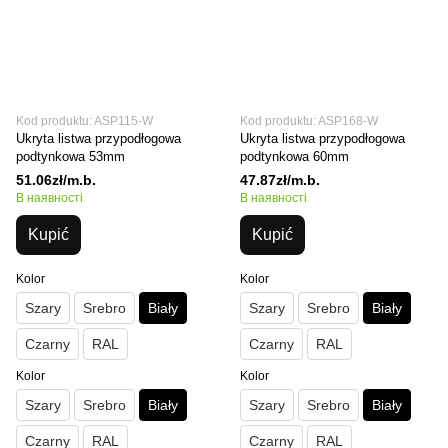
Kod produktu: ASP115-W
Kod produktu: ASP168-W
Ukryta listwa przypodłogowa
Ukryta listwa przypodłogowa
podtynkowa 53mm
podtynkowa 60mm
51.06zł/m.b.
47.87zł/m.b.
В наявності
В наявності
Kupić
Kupić
Kolor
Kolor
Szary
Srebro
Biały
Szary
Srebro
Biały
Czarny
RAL
Czarny
RAL
Kolor
Kolor
Szary
Srebro
Biały
Szary
Srebro
Biały
Czarny
RAL
Czarny
RAL