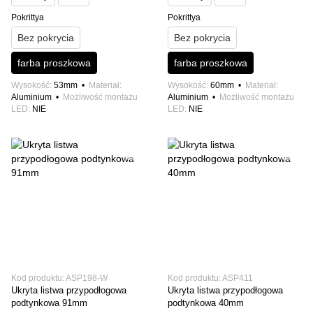
Pokrittya
Pokrittya
Bez pokrycia
Bez pokrycia
farba proszkowa
farba proszkowa
Wysokość
53mm
Materiał
Wysokość
60mm
Materiał
Aluminium
Możliwość montażu
Aluminium
Możliwość montażu
LED
NIE
LED
NIE
Kod produktu: ASP198-W
Kod produktu: ASP411
Ukryta listwa przypodłogowa
Ukryta listwa przypodłogowa
podtynkowa 91mm
podtynkowa 40mm