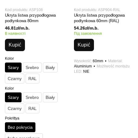
Kod produktu: ASP108
Kod produktu: ASP904-RAL
Ukryta listwa przypodłogowa
Ukryta listwa przypodłogowa
podtynkowa 80mm
podtynkowa 60mm (RAL)
46.81zł/m.b.
54.26zł/m.b.
В наявності
Під замовлення
Kupić
Kupić
Kolor
Wysokość
60mm
Materiał
Aluminium
Możliwość montażu
Szary
Srebro
Biały
LED
NIE
Czarny
RAL
Kolor
Szary
Srebro
Biały
Czarny
RAL
Pokrittya
Bez pokrycia