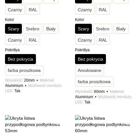
Czarny
RAL
Czarny
RAL
Kolor
Kolor
Szary
Srebro
Biały
Szary
Srebro
Biały
Czarny
RAL
Czarny
RAL
Pokrittya
Pokrittya
Bez pokrycia
Bez pokrycia
farba proszkowa
Anodowane
Wysokość
20mm
Materiał
farba proszkowa
Aluminium
Możliwość montażu
LED
Tak
Wysokość
60mm
Materiał
Aluminium
Możliwość montażu
LED
Tak