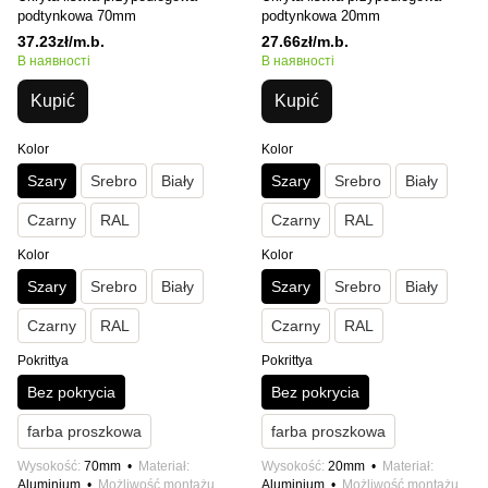
podtynkowa 70mm
podtynkowa 20mm
37.23zł/m.b.
27.66zł/m.b.
В наявності
В наявності
Kupić
Kupić
Kolor
Kolor
Szary
Srebro
Biały
Szary
Srebro
Biały
Czarny
RAL
Czarny
RAL
Kolor
Kolor
Szary
Srebro
Biały
Szary
Srebro
Biały
Czarny
RAL
Czarny
RAL
Pokrittya
Pokrittya
Bez pokrycia
Bez pokrycia
farba proszkowa
farba proszkowa
Wysokość
70mm
Materiał
Wysokość
20mm
Materiał
Aluminium
Możliwość montażu
Aluminium
Możliwość montażu