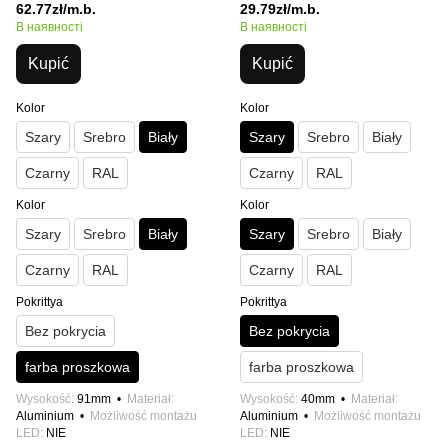
62.77zł/m.b.
29.79zł/m.b.
В наявності
В наявності
Kupić
Kupić
Kolor
Kolor
Szary
Srebro
Biały
Szary
Srebro
Biały
Czarny
RAL
Czarny
RAL
Kolor
Kolor
Szary
Srebro
Biały
Szary
Srebro
Biały
Czarny
RAL
Czarny
RAL
Pokrittya
Pokrittya
Bez pokrycia
Bez pokrycia
farba proszkowa
farba proszkowa
Wysokość
91mm
Materiał
Wysokość
40mm
Materiał
Aluminium
Możliwość montażu
Aluminium
Możliwość montażu
LED
NIE
LED
NIE