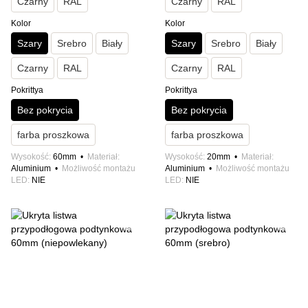
Czarny
RAL
Czarny
RAL
Kolor
Kolor
Szary
Srebro
Biały
Szary
Srebro
Biały
Czarny
RAL
Czarny
RAL
Pokrittya
Pokrittya
Bez pokrycia
Bez pokrycia
farba proszkowa
farba proszkowa
Wysokość
60mm
Materiał
Wysokość
20mm
Materiał
Aluminium
Możliwość montażu
Aluminium
Możliwość montażu
LED
NIE
LED
NIE