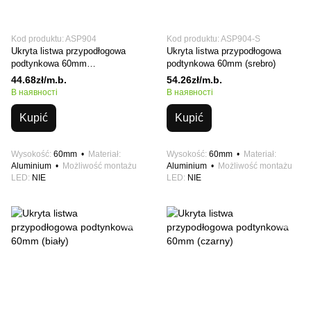
Kod produktu: ASP904
Kod produktu: ASP904-S
Ukryta listwa przypodłogowa
Ukryta listwa przypodłogowa
podtynkowa 60mm
podtynkowa 60mm (srebro)
(niepowlekany)
44.68zł/m.b.
54.26zł/m.b.
В наявності
В наявності
Kupić
Kupić
Wysokość
60mm
Materiał
Wysokość
60mm
Materiał
Aluminium
Możliwość montażu
Aluminium
Możliwość montażu
LED
NIE
LED
NIE