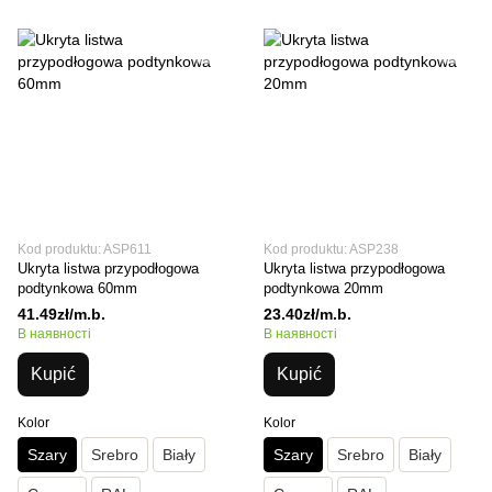
Kod produktu: ASP611
Kod produktu: ASP238
Ukryta listwa przypodłogowa
Ukryta listwa przypodłogowa
podtynkowa 60mm
podtynkowa 20mm
41.49zł/m.b.
23.40zł/m.b.
В наявності
В наявності
Kupić
Kupić
Kolor
Kolor
Szary
Srebro
Biały
Szary
Srebro
Biały