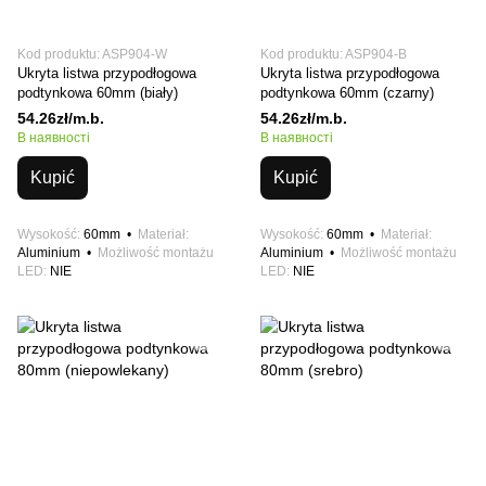
Kod produktu: ASP904-W
Kod produktu: ASP904-B
Ukryta listwa przypodłogowa
Ukryta listwa przypodłogowa
podtynkowa 60mm (biały)
podtynkowa 60mm (czarny)
54.26zł/m.b.
54.26zł/m.b.
В наявності
В наявності
Kupić
Kupić
Wysokość
60mm
Materiał
Wysokość
60mm
Materiał
Aluminium
Możliwość montażu
Aluminium
Możliwość montażu
LED
NIE
LED
NIE