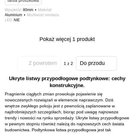
farba proszkowa
Wysokość
80mm
Materiał
Aluminium
Możliwość montażu
LED
NIE
Pokaż więcej 1 produkt
Z powrotem
Do przodu
1
z 2
Ukryte listwy przypodłogowe podtynkowe: cechy
konstrukcyjne.
Pragnienie ciągłych zmian prowokuje pojawienie się
nowoczesnych rozwiązań w elemencie naprawczym. Dziś
wnętrze zwykłego pokoju jest z pewnością zaplanowane w
najdrobniejszych szczegółach, biorąc pod uwagę najnowsze
trendy i nowości na rynku sprzedaży. Ukryte listwy przypodłogowe
w pewnym stopniu również należą do najnowszych cech świata
budownictwa. Podtynkowa listwa przypodłogowa jest tak