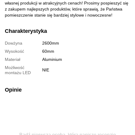
własnej produkcji w atrakcyjnych cenach! Prosimy pospieszyć się
z zakupem najlepszych produktów, które sprawią, że Państwa
pomieszczenie stanie się bardziej stylowe i nowoczesne!
Charakterystyka
Dowżyna
2600mm
Wysokość
60mm
Materiał
Aluminium
Możliwość
NIE
montażu LED
Opinie
Bądź pierwszą osobą, która napisze recenzję