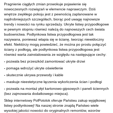
Pragnienie ciągłych zmian prowokuje pojawienie się
nowoczesnych rozwiązań w elemencie naprawczym. Dziś
wnętrze zwykłego pokoju jest z pewnością zaplanowane w
najdrobniejszych szczegółach, biorąc pod uwagę najnowsze
trendy i nowości na rynku sprzedaży. Ukryte listwy przypodłogowe
w pewnym stopniu również należą do najnowszych cech świata
budownictwa. Podtynkowa listwa przypodłogowa jest tak
nazywana, ponieważ wtapia się w ścianę, tworząc niewidoczny
efekt. Niektórzy mogą powiedzieć, że można po prostu połączyć
ściany z podłogą, ale podtynkowa listwa przypodłogowa jest
również warta zainstalowania ze względu na następujące cechy:
-
pozwala bez przeszkód zamontować ukryte drzwi
-
pomaga wdrożyć ukryte oświetlenie
-
skutecznie ukrywa przewody i kable
-
maskuje nieestetyczne łączenia wykończenia ścian i podłogi
-
pozwala na montaż płyt kartonowo-gipsowych i paneli ściennych
(bez zajmowania dodatkowego miejsca).
Sklep
internetowy PolPotolok oferuje Państwu zakup wyjątkowej
listwy podtynkowej! Na naszej stronie znajdą Państwo wiele
wysokiej jakości nowości do oryginalnych remontów, wzorów