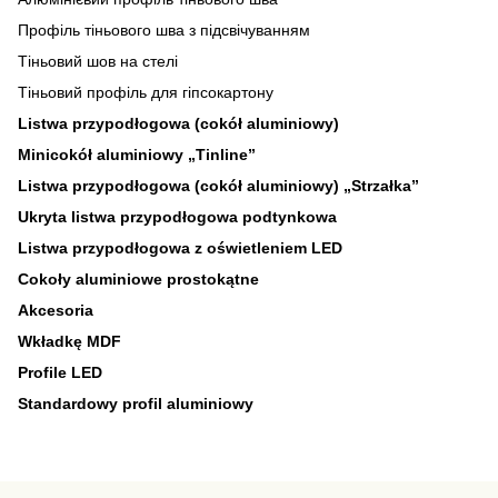
Профіль тіньового шва з підсвічуванням
Тіньовий шов на стелі
Тіньовий профіль для гіпсокартону
Listwa przypodłogowa (cokół aluminiowy)
Minicokół aluminiowy „Tinline”
Listwa przypodłogowa (cokół aluminiowy) „Strzałka”
Ukryta listwa przypodłogowa podtynkowa
Listwa przypodłogowa z oświetleniem LED
Cokoły aluminiowe prostokątne
Akcesoria
Wkładkę MDF
Profile LED
Standardowy profil aluminiowy