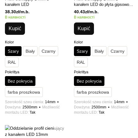
kanałem LED
kanałem LED do płyta gipsowo-
kartonowa 9mm
38.30zł/m.b.
40.43zł/m.b.
В наявності
В наявності
Kupić
Kupić
Kolor
Kolor
Szary
Biały
Czarny
Szary
Biały
Czarny
RAL
RAL
Pokrittya
Pokrittya
Bez pokrycia
Bez pokrycia
farba proszkowa
farba proszkowa
Szerokość szwu cienia
14mm
Szerokość szwu cienia
14mm
Dowżyna
2500mm
Możliwość
Dowżyna
2500mm
Możliwość
montażu LED
Tak
montażu LED
Tak