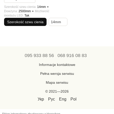
Szerokość szwu cienia
14mm
Dowżyna
2500mm
Możliwość
montażu LED
Tak
Szerokość szwu cienia
14mm
095 933 88 56
068 916 08 83
Informacje kontaktowe
Pełna wersja serwisu
Mapa serwisu
© 2021—2026
Укр
Рус
Eng
Pol
Sklep internetowy zbudowany z Horoshop