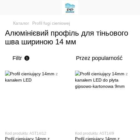
Каталог
Profil fugi cieniowej
Алюмінієвий профіль для тіньового
шва шириною 14 мм
Filtr
Przez popularność
1
Kod produktu: AST14/12
Kod produktu: AST14/9
Profil cieniujący 14mm z
Profil cieniujący 14mm z