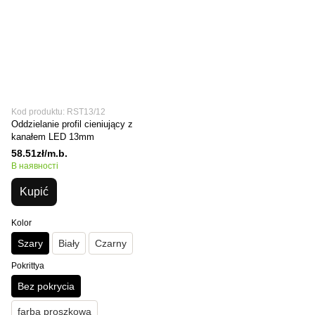
Kod produktu: RST13/12
Oddzielanie profil cieniujący z
kanałem LED 13mm
58.51zł/m.b.
В наявності
Kupić
Kolor
Szary
Biały
Czarny
Pokrittya
Bez pokrycia
farba proszkowa