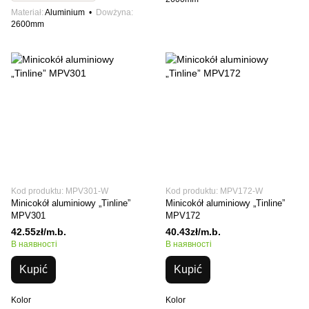
Materiał
Aluminium
Dowżyna
2600mm
Kod produktu: MPV301-W
Kod produktu: MPV172-W
Minicokół aluminiowy „Tinline”
Minicokół aluminiowy „Tinline”
MPV301
MPV172
42.55zł/m.b.
40.43zł/m.b.
В наявності
В наявності
Kupić
Kupić
Kolor
Kolor