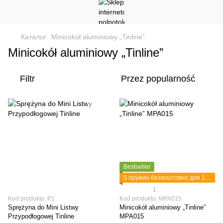
Каталог
Minicokół aluminiowy „Tinline”
Minicokół aluminiowy „Tinline”
Filtr
Przez popularność
Bestseller
5 пружин безкоштовно для 1 планки
1
Kod produktu: Р1
Kod produktu: MPA015
Sprężyna do Mini Listwy
Minicokół aluminiowy „Tinline”
Przypodłogowej Tinline
MPA015