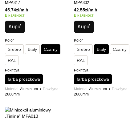
MPA317
MPA302
45.74zł/m.b.
42.55zł/m.b.
В наявності
В наявності
Kupić
Kupić
Kolor
Kolor
Srebro
Biały
Czarny
Srebro
Biały
Czarny
RAL
RAL
Pokrittya
Pokrittya
farba proszkowa
farba proszkowa
Materiał
Aluminium
Dowżyna
Materiał
Aluminium
Dowżyna
2600mm
2600mm