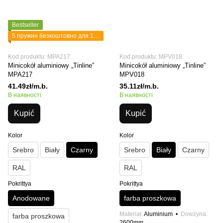
Bestseller
5 пружин безкоштовно для 1 планки
Kod produktu: MPA217
Kod produktu: MPV018
Minicokół aluminiowy „Tinline”
Minicokół aluminiowy „Tinline”
MPA217
MPV018
41.49zł/m.b.
35.11zł/m.b.
В наявності
В наявності
Kupić
Kupić
Kolor
Kolor
Srebro
Biały
Czarny
Srebro
Biały
Czarny
RAL
RAL
Pokrittya
Pokrittya
Anodowane
farba proszkowa
Materiał
Aluminium
Dowżyna
farba proszkowa
2600mm