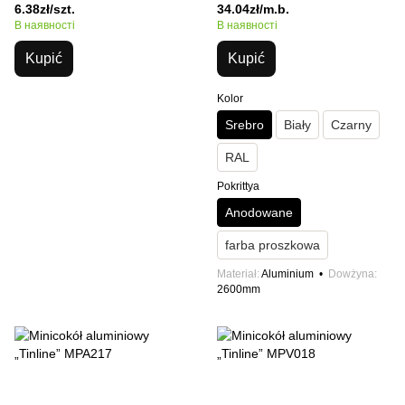
6.38zł/szt.
34.04zł/m.b.
В наявності
В наявності
Kupić
Kupić
Kolor
Srebro
Biały
Czarny
RAL
Pokrittya
Anodowane
farba proszkowa
Materiał
Aluminium
Dowżyna
2600mm