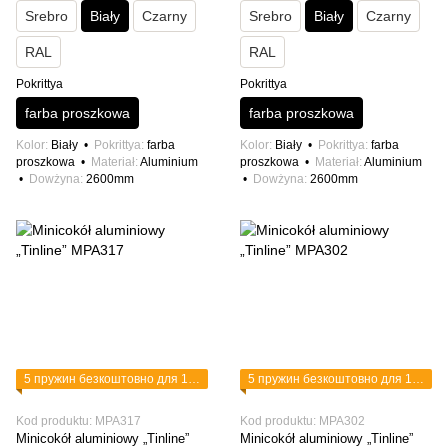
Srebro
Biały
Czarny
Srebro
Biały
Czarny
RAL
RAL
Pokrittya
Pokrittya
farba proszkowa
farba proszkowa
Kolor
Biały
Pokrittya
farba
Kolor
Biały
Pokrittya
farba
proszkowa
Materiał
Aluminium
proszkowa
Materiał
Aluminium
Dowżyna
2600mm
Dowżyna
2600mm
5 пружин безкоштовно для 1 планки
5 пружин безкоштовно для 1 планки
Kod produktu: MPA317
Kod produktu: MPA302
Minicokół aluminiowy „Tinline”
Minicokół aluminiowy „Tinline”