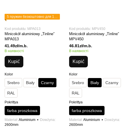
5 пружин безкоштовно для 1 планки
Kod produktu: MPA013
Kod produktu: MPV450
Minicokół aluminiowy „Tinline”
Minicokół aluminiowy „Tinline”
MPA013
MPV450
41.49zł/m.b.
46.81zł/m.b.
В наявності
В наявності
Kupić
Kupić
Kolor
Kolor
Srebro
Biały
Czarny
Srebro
Biały
Czarny
RAL
RAL
Pokrittya
Pokrittya
farba proszkowa
farba proszkowa
Materiał
Aluminium
Dowżyna
Materiał
Aluminium
Dowżyna
2600mm
2600mm