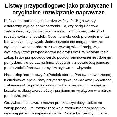
Listwy przypodłogowe jako praktyczne i
oryginalne rozwiązanie naprawcze
Każdy etap remontu jest bardzo ważny. Podłoga tworzy
ostateczny wygląd pomieszczenia. To, czy będą Państwo
zadowoleni, czy rozczarowani efektem końcowym, zależy od
rodzaju wybranej powłoki. Obecnie wiele osób preferuje montaż
listew przypodłogowych. Jednak często nie mogą porównać
wyimaginowanego obrazu z rzeczywistą wizualizacją, więc
wybierają listwę przypodłogową na chybił trafił. W każdym razie,
zakup listwy przypodłogowej do podłogi laminowanej jest dobrym
pomysłem, ale porządna firma budowlana z pewnością pomoże
przekształcić Państwa pomysł w stylowe rozwiązanie.
Nasz sklep internetowy PolPotolok oferuje Państwu nowoczesne,
nietuzinkowe opcje listwy przypodłogowej nakładkowej wykonanej
z aluminium! Ta powłoka zaskoczy Państwa swoim niezwykłym
kształtem, długą żywotnością i przyjemnym wyglądem w wystroju
pomieszczenia.
Oczywiście nie zawsze można przeznaczyć duży budżet na
zakup podłogi. PolPotolok zapewnia swoim klientom produkty
wysokiej jakości w najlepszej cenie! Proszę być pewnym: cena