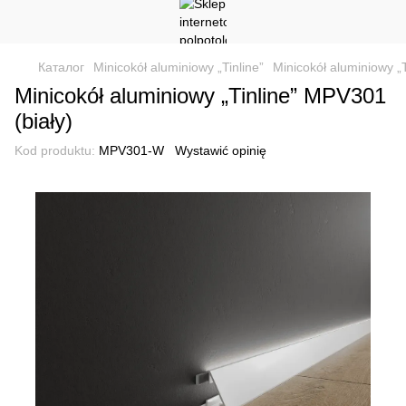
Каталог
Minicokół aluminiowy „Tinline”
Minicokół aluminiowy „
Minicokół aluminiowy „Tinline” MPV301
(biały)
Kod produktu:
MPV301-W
Wystawić opinię