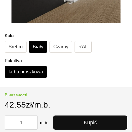
Kolor
Srebro
Biały
Czarny
RAL
Pokrittya
farba proszkowa
В наявності
42.55zł/m.b.
Kupić
m.b.