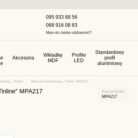
095 933 88 56
068 916 08 83
Mam do ciebie oddzwonić?
Standardowy
Wkładkę
Profile
we
Akcesoria
profil
MDF
LED
ne
aluminiowy
miniowy „Tinline”
Minicokół aluminiowy „Tinline” MPA217
Tinline” MPA217
Kod produktu
MPA217