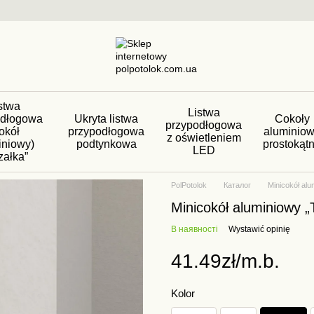
stwa
Listwa
odłogowa
Ukryta listwa
Cokoły
przypodłogowa
okół
przypodłogowa
aluminio
z oświetleniem
iniowy)
podtynkowa
prostokąt
LED
załka”
PolPotolok
Каталог
Minicokół alu
Minicokół aluminiowy „
В наявності
Wystawić opinię
41.49zł/m.b.
Kolor