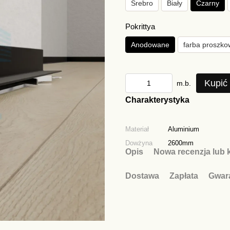
Srebro
Biały
Czarny
Pokrittya
Anodowane
farba proszko
Kupić
m.b.
Charakterystyka
Materiał
Aluminium
Dowżyna
2600mm
Opis
Nowa recenzja lub 
Dostawa
Zapłata
Gwar