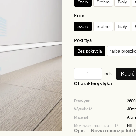
Szary
Srebro
Biały
Kolor
Szary
Srebro
Biały
Pokrittya
Bez pokrycia
farba proszk
Kupić
m.b.
Charakterystyka
Dowżyna
260
Wysokość
40m
Materiał
Alum
Możliwość montażu LED
NIE
Opis
Nowa recenzja lub 