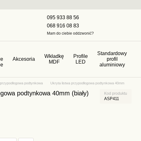
095 933 88 56
068 916 08 83
Mam do ciebie oddzwonić?
Standardowy
Wkładkę
Profile
we
Akcesoria
profil
MDF
LED
ne
aluminiowy
a przypodłogowa podtynkowa
Ukryta listwa przypodłogowa podtynkowa 40mm
łogowa podtynkowa 40mm (biały)
Kod produktu
ASP411