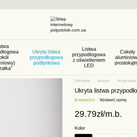
stwa
Listwa
odłogowa
Ukryta listwa
Cokoły
przypodłogowa
okół
przypodłogowa
aluminio
z oświetleniem
iniowy)
podtynkowa
prostokąt
LED
załka”
PolPotolok
Каталог
Ukryta listw
Ukryta listwa przypod
В наявності
Wystawić opinię
29.79zł/m.b.
Kolor