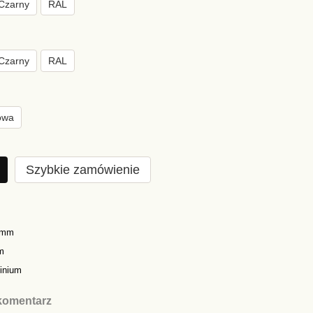
Czarny
RAL
Czarny
RAL
owa
Szybkie zamówienie
0mm
m
inium
komentarz