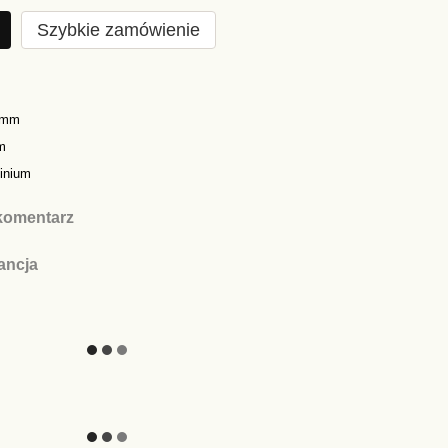
Szybkie zamówienie
0mm
m
inium
komentarz
ancja