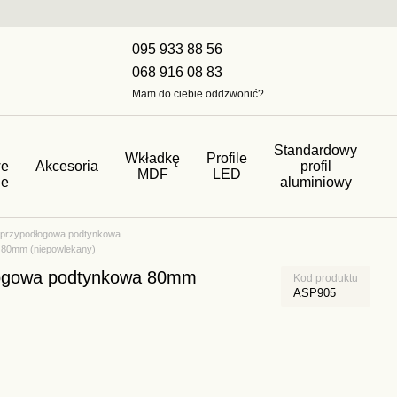
095 933 88 56
068 916 08 83
Mam do ciebie oddzwonić?
Standardowy
Wkładkę
Profile
we
Akcesoria
profil
MDF
LED
ne
aluminiowy
a przypodłogowa podtynkowa
a 80mm (niepowlekany)
dłogowa podtynkowa 80mm
Kod produktu
ASP905