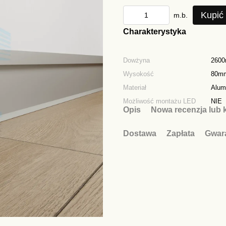
Kupić
m.b.
Charakterystyka
Dowżyna
260
Wysokość
80m
Materiał
Alum
Możliwość montażu LED
NIE
Opis
Nowa recenzja lub 
Dostawa
Zapłata
Gwar