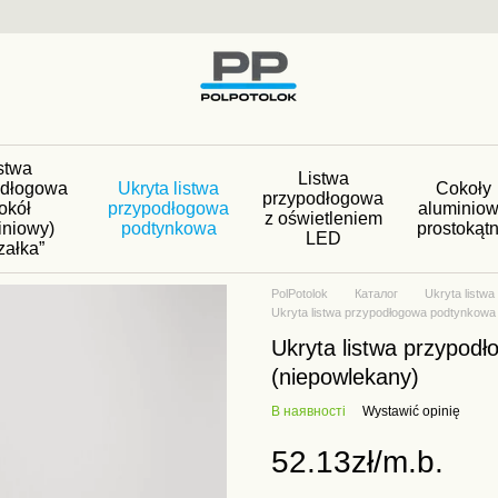
stwa
Listwa
odłogowa
Ukryta listwa
Cokoły
przypodłogowa
okół
przypodłogowa
aluminio
z oświetleniem
iniowy)
podtynkowa
prostokąt
LED
załka”
PolPotolok
Каталог
Ukryta listw
Ukryta listwa przypodłogowa podtynkow
Ukryta listwa przypo
(niepowlekany)
В наявності
Wystawić opinię
52.13zł/m.b.