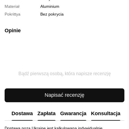
Materiał
Aluminium
Pokrittya
Bez pokrycia
Opinie
Bądź pierwszą osobą, która napisze recenzję
Napisać recenzję
Dostawa
Zapłata
Gwarancja
Konsultacja
Dostawa poza Ukrainę jest kalkulowana indywidualnie.