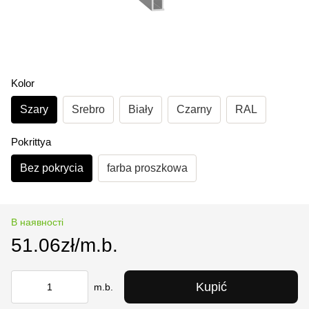
Kolor
Szary
Srebro
Biały
Czarny
RAL
Pokrittya
Bez pokrycia
farba proszkowa
В наявності
51.06zł/m.b.
Kupić
m.b.