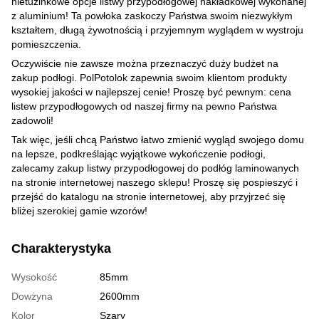
nietuzinkowe opcje listwy przypodłogowej nakładkowej wykonanej
z aluminium! Ta powłoka zaskoczy Państwa swoim niezwykłym
kształtem, długą żywotnością i przyjemnym wyglądem w wystroju
pomieszczenia.
Oczywiście nie zawsze można przeznaczyć duży budżet na
zakup podłogi. PolPotolok zapewnia swoim klientom produkty
wysokiej jakości w najlepszej cenie! Proszę być pewnym: cena
listew przypodłogowych od naszej firmy na pewno Państwa
zadowoli!
Tak więc, jeśli chcą Państwo łatwo zmienić wygląd swojego domu
na lepsze, podkreślając wyjątkowe wykończenie podłogi,
zalecamy zakup listwy przypodłogowej do podłóg laminowanych
na stronie internetowej naszego sklepu! Proszę się pospieszyć i
przejść do katalogu na stronie internetowej, aby przyjrzeć się
bliżej szerokiej gamie wzorów!
Charakterystyka
Wysokość
85mm
Dowżyna
2600mm
Kolor
Szary