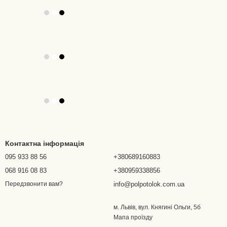
Контактна інформація
095 933 88 56
+380689160883
068 916 08 83
+380959338856
info@polpotolok.com.ua
Передзвонити вам?
м. Львів, вул. Княгині Ольги, 5б
Мапа проїзду