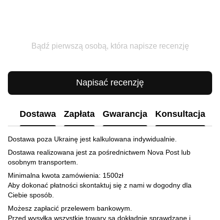
Bądź pierwszą osobą, która napisze recenzję
Napisać recenzję
Dostawa
Zapłata
Gwarancja
Konsultacja
Dostawa poza Ukrainę jest kalkulowana indywidualnie.
Dostawa realizowana jest za pośrednictwem Nova Post lub
osobnym transportem.
Minimalna kwota zamówienia: 1500zł
Aby dokonać płatności skontaktuj się z nami w dogodny dla
Ciebie sposób.
Możesz zapłacić przelewem bankowym.
Przed wysyłką wszystkie towary są dokładnie sprawdzane i