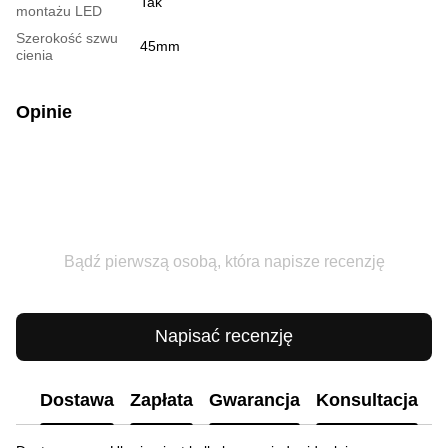
Tak
montażu LED
Szerokość szwu
45mm
cienia
Opinie
Bądź pierwszą osobą, która napisze recenzję
Napisać recenzję
Dostawa
Zapłata
Gwarancja
Konsultacja