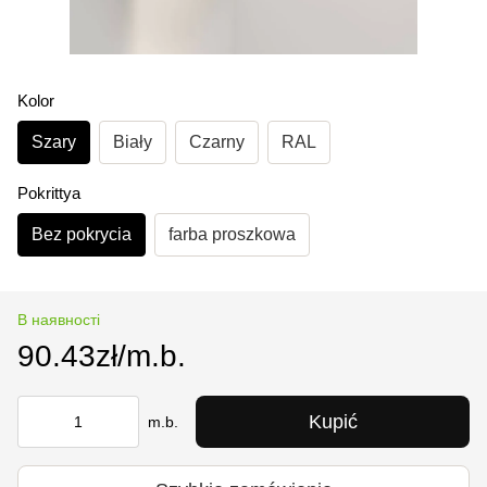
Kolor
Szary
Biały
Czarny
RAL
Pokrittya
Bez pokrycia
farba proszkowa
В наявності
90.43zł/m.b.
Kupić
m.b.