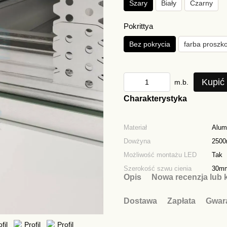
Szary
Biały
Czarny
Pokrittya
Bez pokrycia
farba proszk
Kupić
m.b.
Charakterystyka
Materiał
Alum
Dowżyna
250
Możliwość montażu LED
Tak
Szerokość szwu cienia
30m
Opis
Nowa recenzja lub 
Dostawa
Zapłata
Gwar