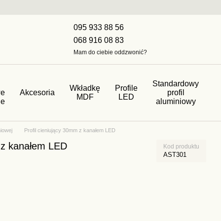
095 933 88 56
068 916 08 83
Mam do ciebie oddzwonić?
Standardowy
Wkładkę
Profile
we
Akcesoria
profil
MDF
LED
ne
aluminiowy
niowej
Profil cieniujący 30mm z kanałem LED
m z kanałem LED
Kod produktu
AST301