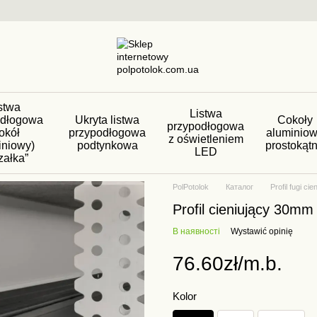
stwa
Listwa
odłogowa
Ukryta listwa
Cokoły
przypodłogowa
okół
przypodłogowa
aluminio
z oświetleniem
iniowy)
podtynkowa
prostokąt
LED
załka”
PolPotolok
Каталог
Profil fugi cie
Profil cieniujący 30m
В наявності
Wystawić opinię
76.60zł/m.b.
Kolor