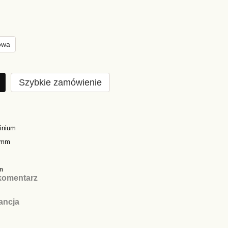
owa
Szybkie zamówienie
inium
0mm
m
komentarz
ancja