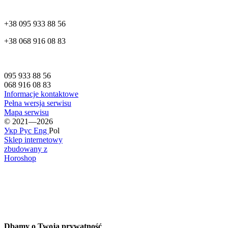
+38 095 933 88 56
+38 068 916 08 83
095 933 88 56
068 916 08 83
Informacje kontaktowe
Pełna wersja serwisu
Mapa serwisu
© 2021—2026
Укр
Рус
Eng
Pol
Sklep internetowy
zbudowany z
Horoshop
Dbamy o Twoją prywatność