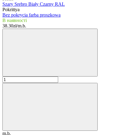
Szary
Srebro
Biały
Czarny
RAL
Pokrittya
Bez pokrycia
farba proszkowa
В наявності
38.30zł/m.b.
m.b.