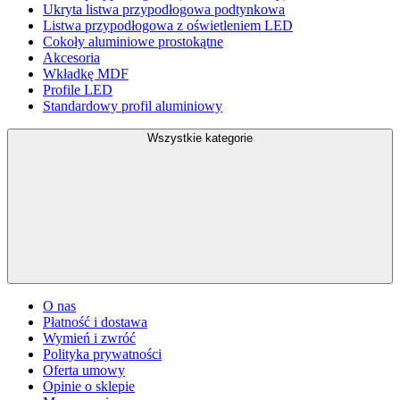
Ukryta listwa przypodłogowa podtynkowa
Listwa przypodłogowa z oświetleniem LED
Cokoły aluminiowe prostokątne
Akcesoria
Wkładkę MDF
Profile LED
Standardowy profil aluminiowy
Wszystkie kategorie
O nas
Płatność i dostawa
Wymień i zwróć
Polityka prywatności
Oferta umowy
Opinie o sklepie