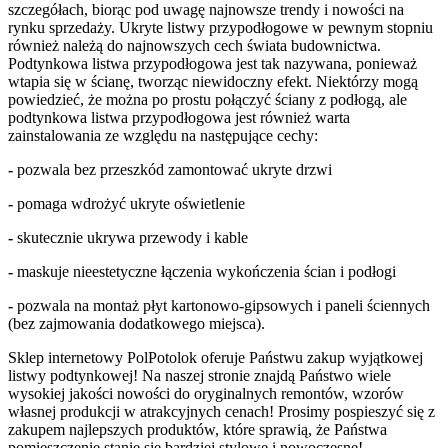
szczegółach, biorąc pod uwagę najnowsze trendy i nowości na
rynku sprzedaży. Ukryte listwy przypodłogowe w pewnym stopniu
również należą do najnowszych cech świata budownictwa.
Podtynkowa listwa przypodłogowa jest tak nazywana, ponieważ
wtapia się w ścianę, tworząc niewidoczny efekt. Niektórzy mogą
powiedzieć, że można po prostu połączyć ściany z podłogą, ale
podtynkowa listwa przypodłogowa jest również warta
zainstalowania ze względu na następujące cechy:
-
pozwala bez przeszkód zamontować ukryte drzwi
-
pomaga wdrożyć ukryte oświetlenie
-
skutecznie ukrywa przewody i kable
-
maskuje nieestetyczne łączenia wykończenia ścian i podłogi
-
pozwala na montaż płyt kartonowo-gipsowych i paneli ściennych
(bez zajmowania dodatkowego miejsca).
Sklep
internetowy PolPotolok oferuje Państwu zakup wyjątkowej
listwy podtynkowej! Na naszej stronie znajdą Państwo wiele
wysokiej jakości nowości do oryginalnych remontów, wzorów
własnej produkcji w atrakcyjnych cenach! Prosimy pospieszyć się z
zakupem najlepszych produktów, które sprawią, że Państwa
pomieszczenie stanie się bardziej stylowe i nowoczesne!