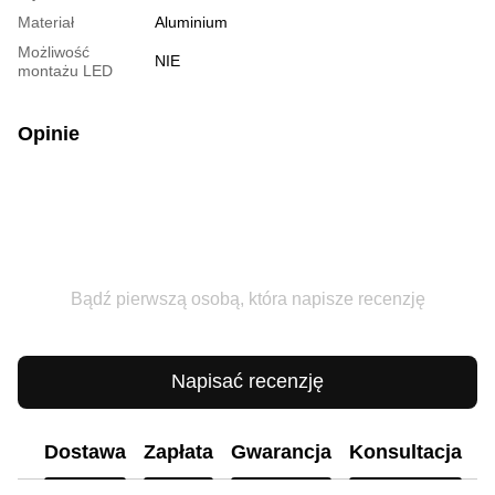
Materiał
Aluminium
Możliwość
NIE
montażu LED
Opinie
Bądź pierwszą osobą, która napisze recenzję
Napisać recenzję
Dostawa
Zapłata
Gwarancja
Konsultacja