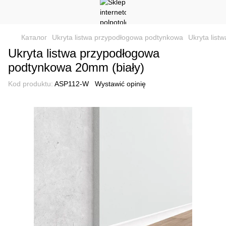
Каталог
Ukryta listwa przypodłogowa podtynkowa
Ukryta lis
Ukryta listwa przypodłogowa
podtynkowa 20mm (biały)
Kod produktu:
ASP112-W
Wystawić opinię