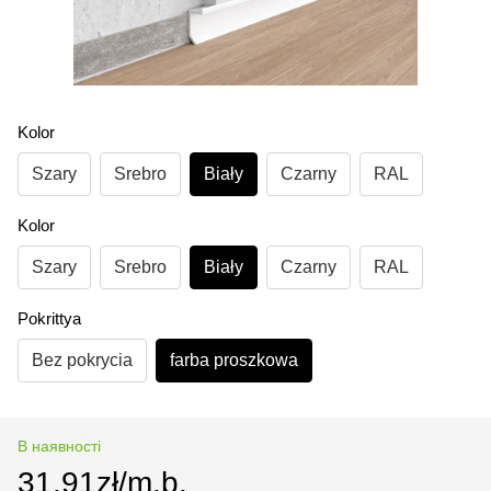
Kolor
Szary
Srebro
Biały
Czarny
RAL
Kolor
Szary
Srebro
Biały
Czarny
RAL
Pokrittya
Bez pokrycia
farba proszkowa
В наявності
31.91zł/m.b.