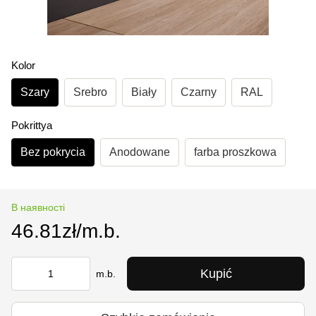
Kolor
Szary
Srebro
Biały
Czarny
RAL
Pokrittya
Bez pokrycia
Anodowane
farba proszkowa
В наявності
46.81zł/m.b.
Kupić
m.b.