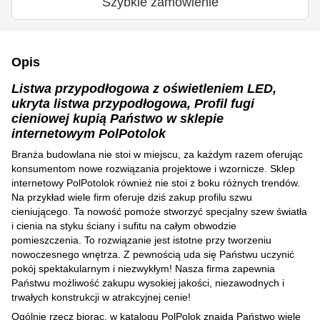
Szybkie zamówienie
Opis
Listwa przypodłogowa z oświetleniem LED,
ukryta listwa przypodłogowa, Profil fugi
cieniowej kupią Państwo w sklepie
internetowym PolPotolok
Branża budowlana nie stoi w miejscu, za każdym razem oferując
konsumentom nowe rozwiązania projektowe i wzornicze. Sklep
internetowy PolPotolok również nie stoi z boku różnych trendów.
Na przykład wiele firm oferuje dziś zakup profilu szwu
cieniującego. Ta nowość pomoże stworzyć specjalny szew światła
i cienia na styku ściany i sufitu na całym obwodzie
pomieszczenia. To rozwiązanie jest istotne przy tworzeniu
nowoczesnego wnętrza. Z pewnością uda się Państwu uczynić
pokój spektakularnym i niezwykłym! Nasza firma zapewnia
Państwu możliwość zakupu wysokiej jakości, niezawodnych i
trwałych konstrukcji w atrakcyjnej cenie!
Ogólnie rzecz biorąc, w katalogu PolPolok znajdą Państwo wiele