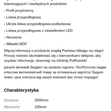
interesujących i niezbędnych produktów:
-
Profil przyścienny
-
Listwa przypodłogowa
-
Ukryta listwa przypodłogowa podtynkowa
-
Listwa przypodłogowa z oświetleniem LED
-
Akcesoria
-
Wkładki MDF
Więcej informacji o produkcie znajdą Państwo klikając na niego!
Proszę również skontaktować się z kierownikami sklepów, aby
uzyskać informacje, dzwoniąc na infolinię PolPotolok!
рачати великий бюджет на купівлю підлоги. ПолПотолок надає
клієнтам високоякісний товар за оптимальну вартість! Будьте
певні: ціна плінтуса від нашої компанії вас точно порадує!
Charakterystyka
Dowżyna
2600mm
Wysokość
100mm