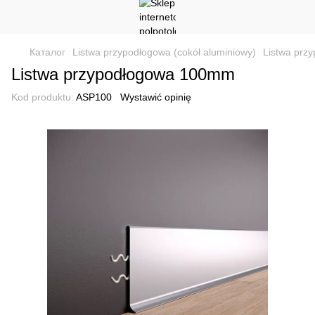
Каталог
Listwa przypodłogowa (cokół aluminiowy)
Listwa prz
Listwa przypodłogowa 100mm
Kod produktu:
ASP100
Wystawić opinię