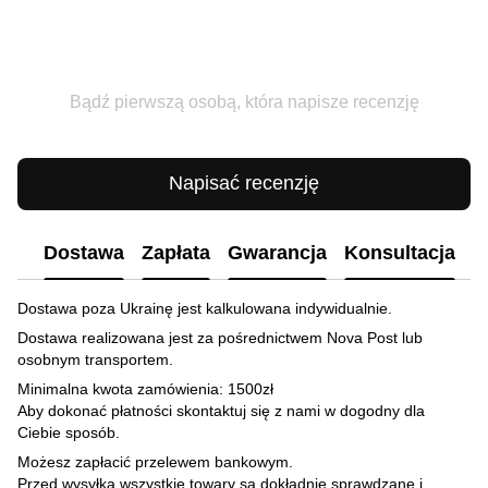
Bądź pierwszą osobą, która napisze recenzję
Napisać recenzję
Dostawa
Zapłata
Gwarancja
Konsultacja
Dostawa poza Ukrainę jest kalkulowana indywidualnie.
Dostawa realizowana jest za pośrednictwem Nova Post lub
osobnym transportem.
Minimalna kwota zamówienia: 1500zł
Aby dokonać płatności skontaktuj się z nami w dogodny dla
Ciebie sposób.
Możesz zapłacić przelewem bankowym.
Przed wysyłką wszystkie towary są dokładnie sprawdzane i