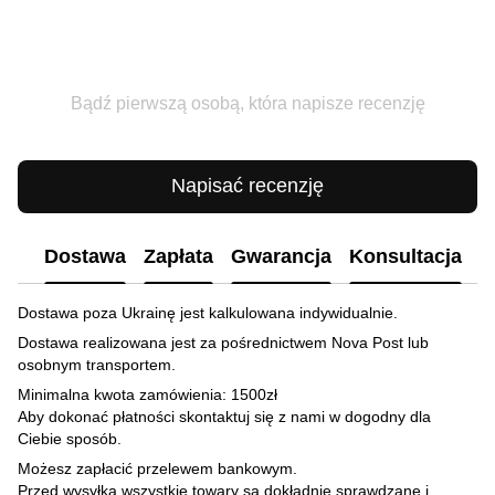
Bądź pierwszą osobą, która napisze recenzję
Napisać recenzję
Dostawa
Zapłata
Gwarancja
Konsultacja
Dostawa poza Ukrainę jest kalkulowana indywidualnie.
Dostawa realizowana jest za pośrednictwem Nova Post lub
osobnym transportem.
Minimalna kwota zamówienia: 1500zł
Aby dokonać płatności skontaktuj się z nami w dogodny dla
Ciebie sposób.
Możesz zapłacić przelewem bankowym.
Przed wysyłką wszystkie towary są dokładnie sprawdzane i