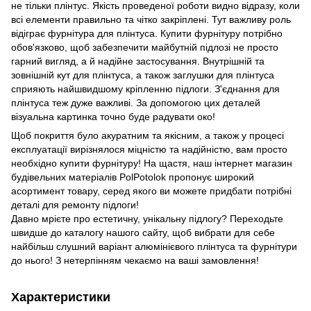
не тільки плінтус. Якість проведеної роботи видно відразу, коли
всі елементи правильно та чітко закріплені. Тут важливу роль
відіграє фурнітура для плінтуса. Купити фурнітуру потрібно
обов'язково, щоб забезпечити майбутній підлозі не просто
гарний вигляд, а й надійне застосування. Внутрішній та
зовнішній кут для плінтуса, а також заглушки для плінтуса
сприяють найшвидшому кріпленню підлоги. З'єднання для
плінтуса теж дуже важливі. За допомогою цих деталей
візуальна картинка точно буде радувати око!
Щоб покриття було акуратним та якісним, а також у процесі
експлуатації вирізнялося міцністю та надійністю, вам просто
необхідно купити фурнітуру! На щастя, наш інтернет магазин
будівельних матеріалів PolPotolok пропонує широкий
асортимент товару, серед якого ви можете придбати потрібні
деталі для ремонту підлоги!
Давно мрієте про естетичну, унікальну підлогу? Переходьте
швидше до каталогу нашого сайту, щоб вибрати для себе
найбільш слушний варіант алюмінієвого плінтуса та фурнітури
до нього! З нетерпінням чекаємо на ваші замовлення!
Характеристики