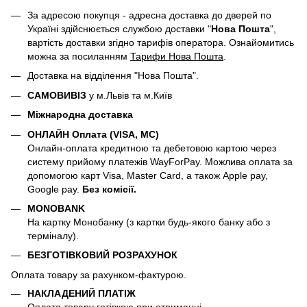
За адресою покупця - адресна доставка до дверей по
Україні здійснюється службою доставки "
Нова Пошта
",
вартість доставки згідно тарифів оператора. Ознайомитись
можна за посиланням
Тарифи Нова Пошта
.
Доставка на відділення "Нова Пошта".
САМОВИВІЗ
у м.Львів та м.Київ
Міжнародна доставка
ОНЛАЙН Оплата (VISA, MC)
Онлайн-оплата кредитною та дебетовою картою через
систему прийому платежів WayForPay. Можлива оплата за
допомогою карт Visa, Master Card, а також Apple pay,
Google pay.
Без комісії.
MONOBANK
На картку Монобанку (з картки будь-якого банку або з
терміналу).
БЕЗГОТІВКОВИЙ РОЗРАХУНОК
Оплата товару за рахунком-фактурою.
НАКЛАДЕНИЙ ПЛАТІЖ
Оплата товару готівкою при отриманні.