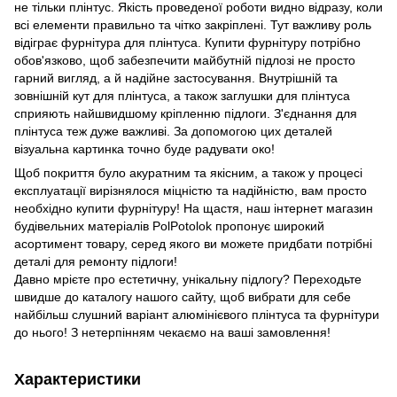
не тільки плінтус. Якість проведеної роботи видно відразу, коли
всі елементи правильно та чітко закріплені. Тут важливу роль
відіграє фурнітура для плінтуса. Купити фурнітуру потрібно
обов'язково, щоб забезпечити майбутній підлозі не просто
гарний вигляд, а й надійне застосування. Внутрішній та
зовнішній кут для плінтуса, а також заглушки для плінтуса
сприяють найшвидшому кріпленню підлоги. З'єднання для
плінтуса теж дуже важливі. За допомогою цих деталей
візуальна картинка точно буде радувати око!
Щоб покриття було акуратним та якісним, а також у процесі
експлуатації вирізнялося міцністю та надійністю, вам просто
необхідно купити фурнітуру! На щастя, наш інтернет магазин
будівельних матеріалів PolPotolok пропонує широкий
асортимент товару, серед якого ви можете придбати потрібні
деталі для ремонту підлоги!
Давно мрієте про естетичну, унікальну підлогу? Переходьте
швидше до каталогу нашого сайту, щоб вибрати для себе
найбільш слушний варіант алюмінієвого плінтуса та фурнітури
до нього! З нетерпінням чекаємо на ваші замовлення!
Характеристики