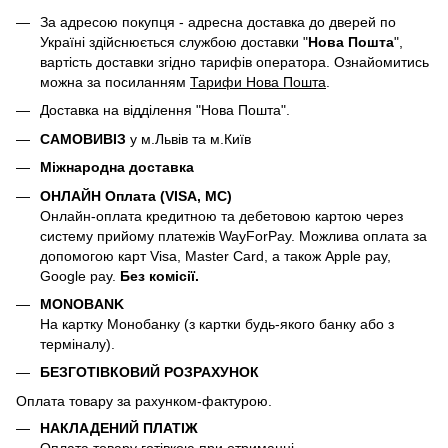
За адресою покупця - адресна доставка до дверей по
Україні здійснюється службою доставки "
Нова Пошта
",
вартість доставки згідно тарифів оператора. Ознайомитись
можна за посиланням
Тарифи Нова Пошта
.
Доставка на відділення "Нова Пошта".
САМОВИВІЗ
у м.Львів та м.Київ
Міжнародна доставка
ОНЛАЙН Оплата (VISA, MC)
Онлайн-оплата кредитною та дебетовою картою через
систему прийому платежів WayForPay. Можлива оплата за
допомогою карт Visa, Master Card, а також Apple pay,
Google pay.
Без комісії.
MONOBANK
На картку Монобанку (з картки будь-якого банку або з
терміналу).
БЕЗГОТІВКОВИЙ РОЗРАХУНОК
Оплата товару за рахунком-фактурою.
НАКЛАДЕНИЙ ПЛАТІЖ
Оплата товару готівкою при отриманні.