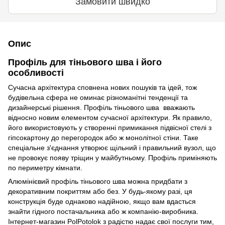
Замовити швидко
Опис
Профіль для тіньового шва і його
особливості
Сучасна архітектура сповнена нових пошуків та ідей, тож
будівельна сфера не оминає різноманітні тенденції та
дизайнерські рішення. Профіль тіньового шва вважають
відносно новим елементом сучасної архітектури. Як правило,
його використовують у створенні примикання підвісної стелі з
гіпсокартону до перегородок або ж монолітної стіни. Таке
спеціальне з'єднання утворює щільний і правильний вузол, що
не провокує появу тріщин у майбутньому. Профіль приміняють
по периметру кімнати.
Алюмінієвий профіль тіньового шва можна придбати з
декоративним покриттям або без. У будь-якому разі, ця
конструкція буде однаково надійною, якщо вам вдасться
знайти гідного постачальника або ж компанію-виробника.
Інтернет-магазин PolPotolok з радістю надає свої послуги тим,