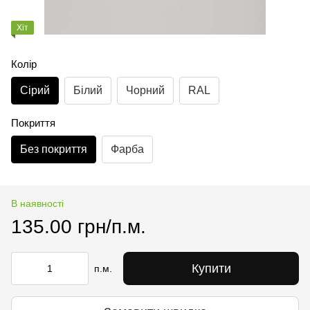
Хіт
Колір
Сірий
Білий
Чорний
RAL
Покриття
Без покриття
Фарба
В наявності
135.00 грн/п.м.
Купити
п.м.