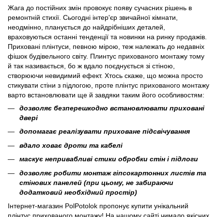
Жага до постійних змін провокує появу сучасних рішень в
ремонтній стихії. Сьогодні інтер'єр звичайної кімнати,
неодмінно, планується до найдрібніших деталей,
враховуються останні тенденції та новинки на ринку продажів.
Приховані плінтуси, певною мірою, теж належать до недавніх
фішок будівельного світу. Плинтус прихованого монтажу тому
й так називається, бо ж вдало поєднується зі стіною,
створюючи невидимий ефект. Хтось скаже, що можна просто
стикувати стіни з підлогою, проте плінтус прихованого монтажу
варто встановлювати ще й завдяки таким його особливостям:
дозволяє безперешкодно встановлювати приховані
двері
допомагає реалізувати приховане підсвічування
вдало ховає дроти та кабелі
маскує непривабливі стики обробки стін і підлоги
дозволяє робити монтаж гіпсокартонних листів та
стінових панелей (при цьому, не забираючи
додатковий необхідний простір)
Інтернет-магазин PolPotolok пропонує купити унікальний
плінтус прихованого монтажу! На нашому сайті чимало якісних