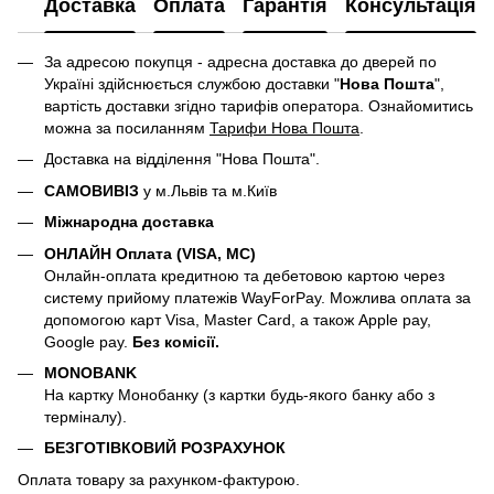
Доставка
Оплата
Гарантія
Консультація
За адресою покупця - адресна доставка до дверей по
Україні здійснюється службою доставки "
Нова Пошта
",
вартість доставки згідно тарифів оператора. Ознайомитись
можна за посиланням
Тарифи Нова Пошта
.
Доставка на відділення "Нова Пошта".
САМОВИВІЗ
у м.Львів та м.Київ
Міжнародна доставка
ОНЛАЙН Оплата (VISA, MC)
Онлайн-оплата кредитною та дебетовою картою через
систему прийому платежів WayForPay. Можлива оплата за
допомогою карт Visa, Master Card, а також Apple pay,
Google pay.
Без комісії.
MONOBANK
На картку Монобанку (з картки будь-якого банку або з
терміналу).
БЕЗГОТІВКОВИЙ РОЗРАХУНОК
Оплата товару за рахунком-фактурою.