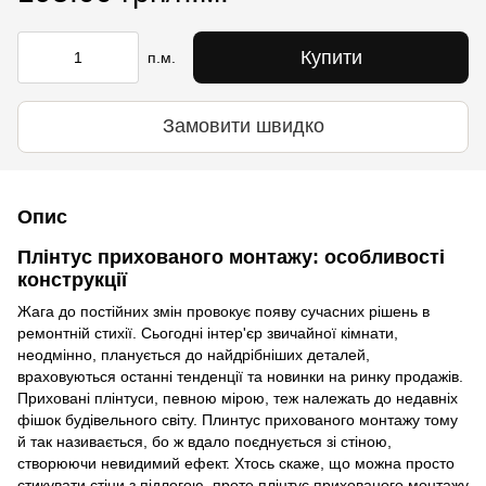
Купити
п.м.
Замовити швидко
Опис
Плінтус прихованого монтажу: особливості
конструкції
Жага до постійних змін провокує появу сучасних рішень в
ремонтній стихії. Сьогодні інтер'єр звичайної кімнати,
неодмінно, планується до найдрібніших деталей,
враховуються останні тенденції та новинки на ринку продажів.
Приховані плінтуси, певною мірою, теж належать до недавніх
фішок будівельного світу. Плинтус прихованого монтажу тому
й так називається, бо ж вдало поєднується зі стіною,
створюючи невидимий ефект. Хтось скаже, що можна просто
стикувати стіни з підлогою, проте плінтус прихованого монтажу