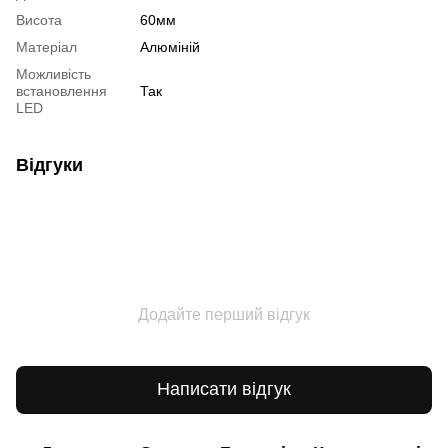
Висота
60мм
Матеріал
Алюміній
Можливість
встановлення
Так
LED
Відгуки
Додайте перший відгук
Написати відгук