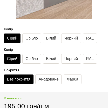
Колір
Сірий
Срібло
Білий
Чорний
RAL
Колір
Сірий
Срібло
Білий
Чорний
RAL
Покриття
Без покриття
Анодоване
Фарба
В наявності
195.00 грн/п.м.