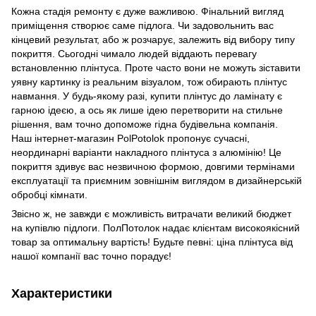
Кожна стадія ремонту є дуже важливою. Фінальний вигляд
приміщення створює саме підлога. Чи задовольнить вас
кінцевий результат, або ж розчарує, залежить від вибору типу
покриття. Сьогодні чимало людей віддають перевагу
встановленню плінтуса. Проте часто вони не можуть зіставити
уявну картинку із реальним візуалом, тож обирають плінтус
навмання. У будь-якому разі, купити плінтус до ламінату є
гарною ідеєю, а ось як лише ідею перетворити на стильне
рішення, вам точно допоможе гідна будівельна компанія.
Наш інтернет-магазин PolPotolok пропонує сучасні,
неординарні варіанти накладного плінтуса з алюмінію! Це
покриття здивує вас незвичною формою, довгими термінами
експлуатації та приємним зовнішнім виглядом в дизайнерській
обробці кімнати.
Звісно ж, не завжди є можливість витрачати великий бюджет
на купівлю підлоги. ПолПотолок надає клієнтам високоякісний
товар за оптимальну вартість! Будьте певні: ціна плінтуса від
нашої компанії вас точно порадує!
Характеристики