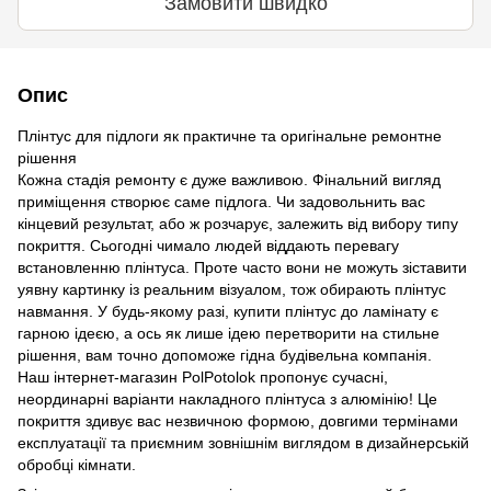
Замовити швидко
Опис
Плінтус для підлоги як практичне та оригінальне ремонтне
рішення
Кожна стадія ремонту є дуже важливою. Фінальний вигляд
приміщення створює саме підлога. Чи задовольнить вас
кінцевий результат, або ж розчарує, залежить від вибору типу
покриття. Сьогодні чимало людей віддають перевагу
встановленню плінтуса. Проте часто вони не можуть зіставити
уявну картинку із реальним візуалом, тож обирають плінтус
навмання. У будь-якому разі, купити плінтус до ламінату є
гарною ідеєю, а ось як лише ідею перетворити на стильне
рішення, вам точно допоможе гідна будівельна компанія.
Наш інтернет-магазин PolPotolok пропонує сучасні,
неординарні варіанти накладного плінтуса з алюмінію! Це
покриття здивує вас незвичною формою, довгими термінами
експлуатації та приємним зовнішнім виглядом в дизайнерській
обробці кімнати.