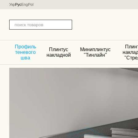
Перейти к основному контенту
Укр
Рус
Eng
Pol
Профиль
Плин
Плинтус
Миниплинтус
теневого
накла
накладной
"Тинлайн"
шва
"Стре