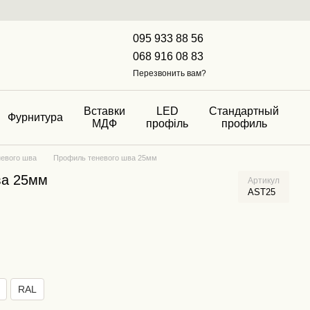
095 933 88 56
068 916 08 83
Перезвонить вам?
Вставки
LED
Стандартный
Фурнитура
МДФ
профіль
профиль
евого шва
Профиль теневого шва 25мм
ва 25мм
Артикул
AST25
RAL