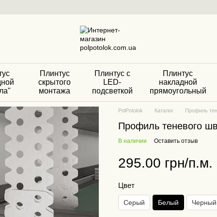
тус
Плинтус
Плинтус с
Плинтус
дной
скрытого
LED-
накладной
ла"
монтажа
подсветкой
прямоугольный
PolPotolok
Каталог
Профиль тен
Профиль теневого ш
В наличии
Оставить отзыв
295.00 грн/п.м.
Цвет
Серый
Белый
Черный