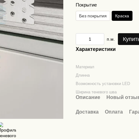
Покрытие
Без покрытия
Краска
Купит
п.м.
Характеристики
Материал
Длинна
Возможность установки LED
Ширина теневого шва
Описание
Новый отзыв
Доставка
Оплата
Гар