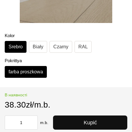
Kolor
Srebro
Biały
Czarny
RAL
Pokrittya
farba proszkowa
В наявності
38.30zł/m.b.
Kupić
m.b.